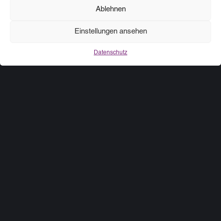
Ablehnen
KOOPERATIONEN
Partner, die uns vertrauen
Einstellungen ansehen
Datenschutz
Software-Entwicklung und
Infrastruktur