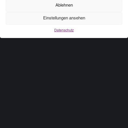
Ablehnen
KOOPERATIONEN
Partner, die uns vertrauen
Einstellungen ansehen
Datenschutz
Software-Entwicklung und
Infrastruktur