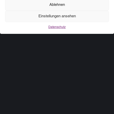
Ablehnen
KOOPERATIONEN
Partner, die uns vertrauen
Einstellungen ansehen
Datenschutz
Software-Entwicklung und
Infrastruktur