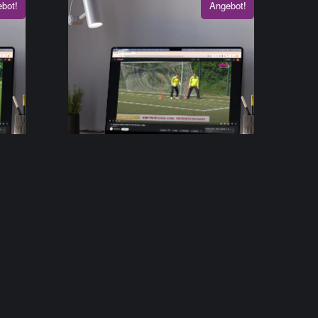
bot!
Angebot!
hnik
Zonentraining Basic: Technik
#1 – Körpergrundhaltungen
7,50
€
4,90
€
inkl. MwSt.
In den Warenkorb