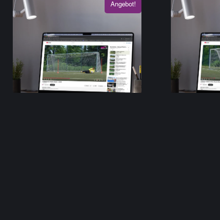
Angebot!
Zonentraining Advanced:
Zonentrain
Technik #9 – Abkippen
#7 – Able
7,50
€
4,90
€
7,50
€
inkl. MwSt.
In den Warenkorb
In d