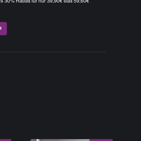
s 30% Rabatt für nur 39,90€ statt 59,60€
b