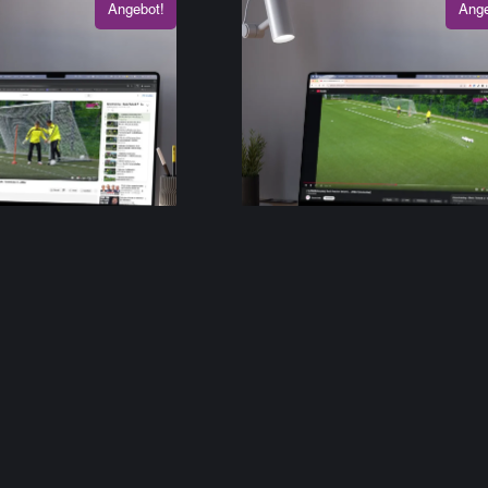
Angebot!
Ange
ing Basic: Technik
Zonentraining Basic: Tec
nken (Fußabwehr)
#2 – Auftaktbewegung
4,90
€
7,50
€
4,90
€
inkl. MwSt.
inkl. MwSt.
en Warenkorb
In den Warenkorb