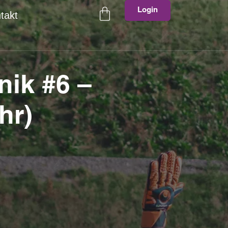
Login
takt
nik #6 –
hr)