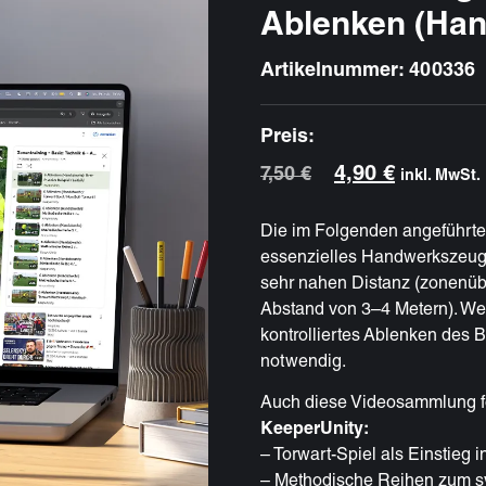
Ablenken (Ha
Artikelnummer: 400336
Preis:
4,90
€
7,50
€
inkl. MwSt.
Die im Folgenden angeführte
essenzielles Handwerkszeug
sehr nahen Distanz (zonenü
Abstand von 3–4 Metern). Wenn
kontrolliertes Ablenken des B
notwendig.
Auch diese Videosammlung f
KeeperUnity:
– Torwart-Spiel als Einstieg i
– Methodische Reihen zum s