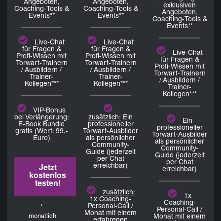
Angeboten,
Angeboten,
exklusiven
Coaching-Tools &
Coaching-Tools &
Angeboten,
Events**
Events**
Coaching-Tools &
Events**
Live-Chat
Live-Chat
für Fragen &
für Fragen &
Live-Chat
Profi-Wissen mit
Profi-Wissen mit
für Fragen &
Torwart-Trainern
Torwart-Trainern
Profi-Wissen mit
/ Ausbildern /
/ Ausbildern /
Torwart-Trainern
Trainer-
Trainer-
/ Ausbildern /
Kollegen***
Kollegen***
Trainer-
Kollegen***
VIP-Bonus
bei Verlängerung:
zusätzlich:
Ein
Ein
E-Book Bundle
professioneller
professioneller
gratis (Wert: 99,-
Torwart-Ausbilder
Torwart-Ausbilder
Euro)
als persönlicher
als persönlicher
Community-
Community-
Guide (jederzeit
Guide
(jederzeit
per Chat
per Chat
erreichbar)
Jetzt
erreichbar)
kostenlos
testen!
zusätzlich:
1x
1x Coaching-
Coaching-
Personal-Call /
*
Personal-Call /
Monat mit einem
monatlich
Monat mit einem
erfahrenen