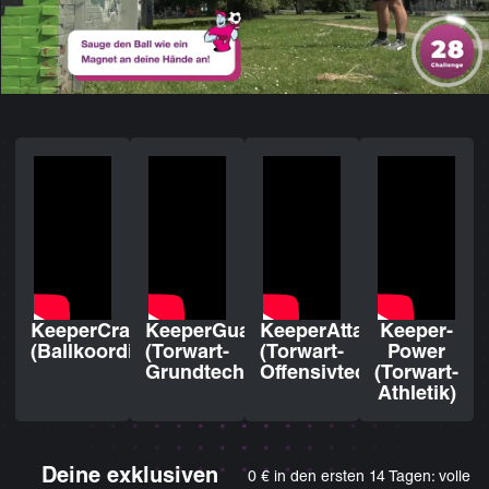
KeeperCraft
KeeperGuard
KeeperAttack
Keeper-
(Ballkoordination)
(Torwart-
(Torwart-
Power
Grundtechniken)
Offensivtechniken)
(Torwart-
Athletik)
Deine exklusiven
0 € in den ersten 14 Tagen: volle