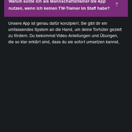
Warum sollte ich als Mannschaftstrainer die App
nutzen, wenn ich keinen TW-Trainer im Staff habe?
Unsere App ist genau dafür konzipiert. Sie gibt dir ein
umfassendes System an die Hand, um deine Torhüter gezielt
zu fördern. Du bekommst Video-Anleitungen und Übungen,
die so klar erklärt sind, dass du sie sofort umsetzen kannst,
ohne Torwart-Experte zu sein.
Zudem hast du je nach Abo auch die Möglichkeit, dich
persönlich mit unseren erfahrenen Torwart-Trainern über
deine Torhüter:innen auszutauschen sowie deine Fragen rund
um das Torwartspiel zu klären.
Wie viel Zeit brauche ich für das Training mit der App?
Wie geht es nach der Abo-Buchung weiter?