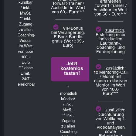
erfahrenen
kündbar
Torwart-Trainer /
Torwart-Trainer /
Ausbilder im Wert
/ inkl.
Ausbilder im Wert
von 60,- Euro****
MwSt.
von 60,- Euro****
** inkl.
Zugang
VIP-Bonus
zu allen
zusätzlich
:
bei Verlängerung:
Erstellung einer
Coaching-
E-Book Bundle
individuellen
Videos
gratis (Wert: 99,-
Laufbahn-,
Euro)
im Wert
Coaching- und
von über
Förderplanung
100
,-
Euro
Jetzt
*** ohne
zusätzlich:
kostenlos
1x Mentoring-Call
testen!
Limit,
/ Monat mit
24/7
einem exklusiven
erreichbar
Mentor im Wert
*
von 100,-
monatlich
Euro****
kündbar
/ inkl.
MwSt.
zusätzlich
:
Durchführung
** inkl.
von Wettkampf-
Zugang
und
zu allen
Videoanalysen
sowie
Coaching-