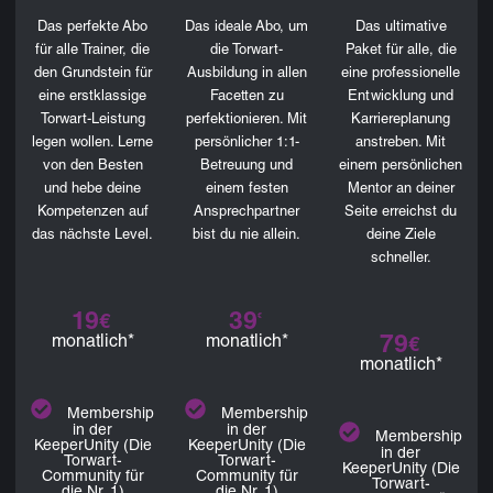
Das perfekte Abo
Das ideale Abo, um
Das ultimative
für alle Trainer, die
die Torwart-
Paket für alle, die
den Grundstein für
Ausbildung in allen
eine professionelle
eine erstklassige
Facetten zu
Entwicklung und
Torwart-Leistung
perfektionieren. Mit
Karriereplanung
legen wollen. Lerne
persönlicher 1:1-
anstreben. Mit
von den Besten
Betreuung und
einem persönlichen
und hebe deine
einem festen
Mentor an deiner
Kompetenzen auf
Ansprechpartner
Seite erreichst du
das nächste Level.
bist du nie allein.
deine Ziele
schneller.
19
39
€
€
79
monatlich*
monatlich*
€
monatlich*
Membership
Membership
in der
in der
Membership
KeeperUnity (Die
KeeperUnity (Die
in der
Torwart-
Torwart-
KeeperUnity (Die
Community für
Community für
Torwart-
die Nr. 1)
die Nr. 1)