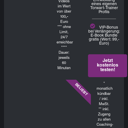
Entwicklung
Videos
eines eigenen
im Wert
Torwart-Trainer
von über
Profils
100
,-
Euro
***
ohne
VIP-Bonus
bei Verlängerung:
Limit,
E-Book Bundle
24/7
gratis (Wert: 99,-
erreichbar
Euro)
****
Dauer:
jeweils
Jetzt
60
kostenlos
Minuten
testen!
*
BELIEBT
monatlich
kündbar
/ inkl.
MwSt.
** inkl.
Zugang
zu allen
Coaching-