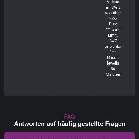
Videos
im Wert
von über
100
,-
Euro
***
ohne
Limit,
24/7
erreichbar
****
Dauer:
jeweils
60
Minuten
FAQ
Antworten auf häufig gestellte Fragen