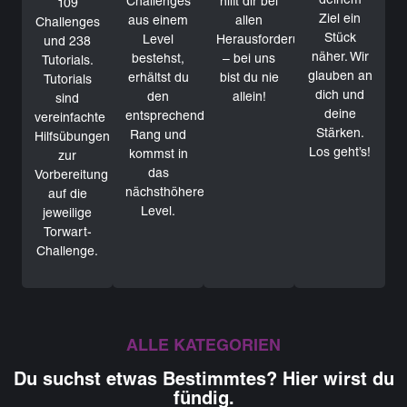
deinem
Challenges
hilft dir bei
109
Ziel ein
aus einem
allen
Challenges
Stück
Level
Herausforderungen
und 238
näher. Wir
bestehst,
– bei uns
Tutorials.
glauben an
erhältst du
bist du nie
Tutorials
dich und
den
allein!
sind
deine
entsprechenden
vereinfachte
Stärken.
Rang und
Hilfsübungen
Los geht’s!
kommst in
zur
das
Vorbereitung
nächsthöhere
auf die
Level.
jeweilige
Torwart-
Challenge.
ALLE KATEGORIEN
Du suchst etwas Bestimmtes? Hier wirst du
fündig.