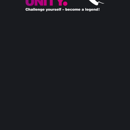
Die weltweit einzigartige Torwart-Community. Folge uns und
werde Teil unserer Mission.
Support
WhatsApp:
Live-Chat auf WhatsApp
E-Mail:
support@keeperunity.com
Kontaktformular:
Sende uns eine Nachricht
Navigation