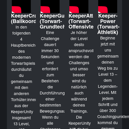
KeeperCraft
KeeperGuard
KeeperAttack
Keeper-
(Ballkoordination)
(Torwart-
(Torwart-
Power
Grundtechniken)
Offensivtechniken)
(Torwart-
In den
Athletik)
Eine
Je höher
folgenden
Beginne
Challenge
der Level
4
jetzt mit
dauert
desto
Hauptbereichen
uns
immer 30
anspruchsvoller
des
gemeinsam
Sekunden
werden die
modernen
deinen
und
Challenges
Torwartspiels
Weg bis zu
erfordert
und umso
durchläufst
Level 13 –
zum
besser
du
dem
Bestehen
wirst du
gemeinsam
Legenden-
die
natürlich
mit den
Level. Mit
Durchführung
auch
anderen
jedem
einer
während
Torhüter:innen
Schritt und
bestimmten
deines
aus der
über 300
Bewegungsaufgabe.
Trainings.
KeeperUnity
Coachingpunkte
Wenn du
Die
insgesamt
kommst du
alle
KeeperUnity
13 Level,